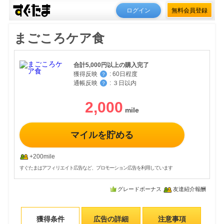
ログイン
無料会員登録
まごころケア食
合計5,000円以上の購入完了
獲得反映
:
60日程度
？
通帳反映
:
３日以内
？
2,000
マイルを貯める
+200mile
すぐたまはアフィリエイト広告など、プロモーション広告を利用しています
グレードボーナス
友達紹介報酬
獲得条件
広告の詳細
注意事項