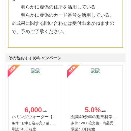
明らかに虚偽の住所を活用している
明らかに虚偽のカード番号を活用している。
※成果に関する問い合わせは受付出来かねますの
で、予めご了承ください。
その他おすすめキャンペーン
6,000
5.0
%
ハミングウォーター【販売代理店】
創業40余年の割烹料亭千賀監修【おせちの千賀屋】おもてなし参道本店
条件 : お申し込み完了後、決済登録完了と1ヶ月以内のサーバー初回設置。
条件 : WEB注文後、商品受け取り+入金確認時点
承認 : 45日程度
承認 : 30日程度