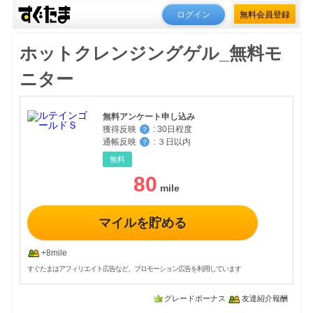
ログイン
無料会員登録
ホットクレンジングゲル_無料モ
ニター
無料アンケート申し込み
獲得反映
:
30日程度
？
通帳反映
:
３日以内
？
無料
80
マイルを貯める
+8mile
すぐたまはアフィリエイト広告など、プロモーション広告を利用しています
グレードボーナス
友達紹介報酬