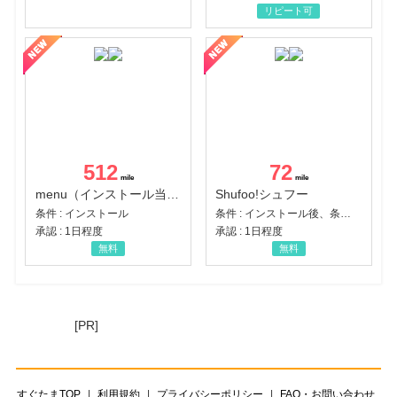
リピート可
512
72
menu（インストール当日に指定のクーポンコード経由で1,500円（税込）以上の初回注文完了）（Android）
Shufoo!シュフー
条件 : インストール
条件 : インストール後、条件達成
承認 : 1日程度
承認 : 1日程度
無料
無料
[PR]
すぐたまTOP
利用規約
プライバシーポリシー
FAQ・お問い合わせ