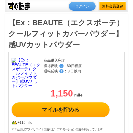
ログイン
無料会員登録
【Ex：BEAUTE（エクスボーテ）
クールフィットカバーパウダー】
感UVカットパウダー
商品購入完了
獲得反映
:
60日程度
？
通帳反映
:
３日以内
？
1,150
マイルを貯める
+115mile
すぐたまはアフィリエイト広告など、プロモーション広告を利用しています