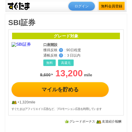
ログイン
無料会員登録
SBI証券
グレード対象
口座開設
獲得反映
:
90日程度
？
通帳反映
:
３日以内
？
無料
高還元
13,200
9,600
マイルを貯める
+1,320mile
すぐたまはアフィリエイト広告など、プロモーション広告を利用しています
グレードボーナス
友達紹介報酬