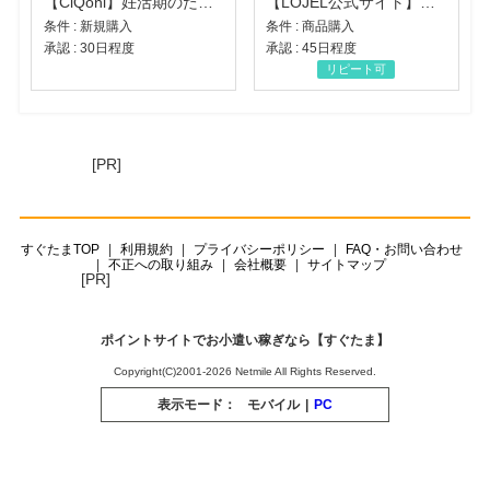
【CiQoni】妊活期のための葉酸サプリ
【LOJEL公式サイト】スーツケース・バッグ
条件 : 新規購入
条件 : 商品購入
承認 : 30日程度
承認 : 45日程度
リピート可
[PR]
すぐたまTOP
利用規約
プライバシーポリシー
FAQ・お問い合わせ
不正への取り組み
会社概要
サイトマップ
[PR]
ポイントサイトでお小遣い稼ぎなら【すぐたま】
Copyright(C)2001-2026 Netmile All Rights Reserved.
表示モード：
モバイル
|
PC