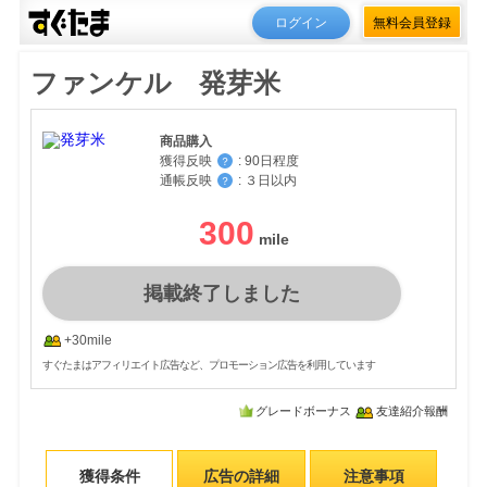
ログイン
無料会員登録
ファンケル 発芽米
商品購入
獲得反映
:
90日程度
？
通帳反映
:
３日以内
？
300
掲載終了しました
+30mile
すぐたまはアフィリエイト広告など、プロモーション広告を利用しています
グレードボーナス
友達紹介報酬
獲得条件
広告の詳細
注意事項