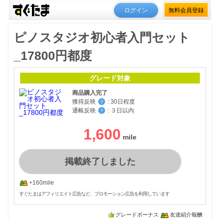
ログイン
無料会員登録
ピノスタジオ初心者入門セット
_17800円都度
グレード対象
商品購入完了
獲得反映
:
30日程度
？
通帳反映
:
３日以内
？
1,600
掲載終了しました
+160mile
すぐたまはアフィリエイト広告など、プロモーション広告を利用しています
グレードボーナス
友達紹介報酬