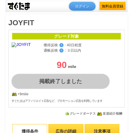
ログイン
無料会員登録
JOYFIT
グレード対象
獲得反映
:
40日程度
？
通帳反映
:
３日以内
？
90
掲載終了しました
+9mile
すぐたまはアフィリエイト広告など、プロモーション広告を利用しています
グレードボーナス
友達紹介報酬
獲得条件
広告の詳細
注意事項