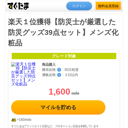
ログイン
無料会員登録
楽天１位獲得【防災士が厳選した
防災グッズ39点セット】メンズ化
粧品
グレード対象
商品購入
獲得反映
:
30日程度
？
通帳反映
:
３日以内
？
1,600
マイルを貯める
+160mile
すぐたまはアフィリエイト広告など、プロモーション広告を利用しています