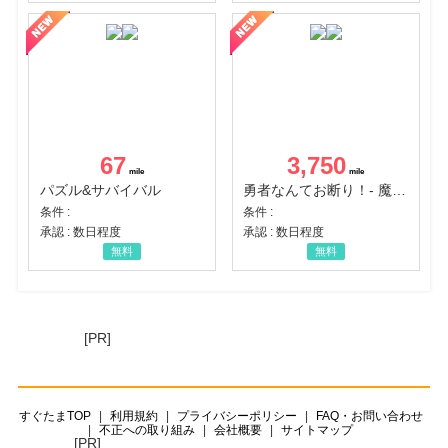
67
3,750
パズル&サバイバル
勇者なんてお断り！- 魔王の力で異世界征服
条件 :
条件 :
承認 : 数日程度
承認 : 数日程度
無料
無料
[PR]
すぐたまTOP
利用規約
プライバシーポリシー
FAQ・お問い合わせ
不正への取り組み
会社概要
サイトマップ
[PR]