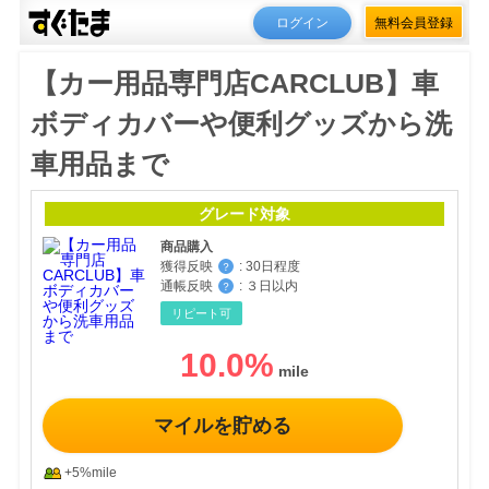
ログイン
無料会員登録
【カー用品専門店CARCLUB】車
ボディカバーや便利グッズから洗
車用品まで
グレード対象
商品購入
獲得反映
:
30日程度
？
通帳反映
:
３日以内
？
リピート可
10.0
%
マイルを貯める
+5%mile