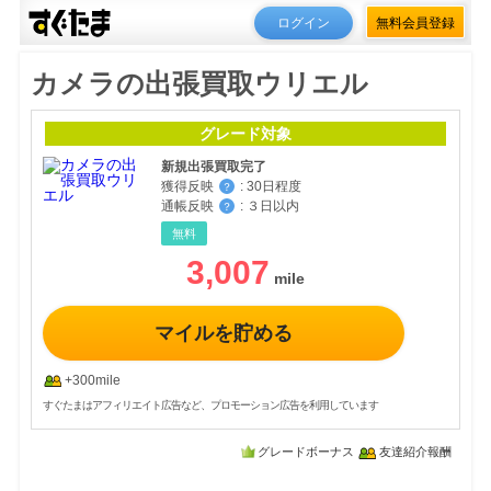
ログイン
無料会員登録
カメラの出張買取ウリエル
グレード対象
新規出張買取完了
獲得反映
:
30日程度
？
通帳反映
:
３日以内
？
無料
3,007
マイルを貯める
+300mile
すぐたまはアフィリエイト広告など、プロモーション広告を利用しています
グレードボーナス
友達紹介報酬