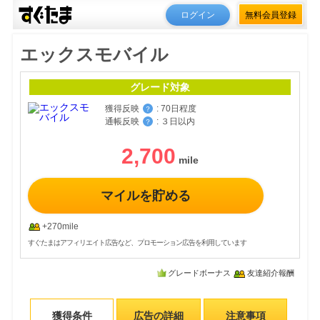
ログイン
無料会員登録
エックスモバイル
グレード対象
獲得反映
:
70日程度
？
通帳反映
:
３日以内
？
2,700
マイルを貯める
+270mile
すぐたまはアフィリエイト広告など、プロモーション広告を利用しています
グレードボーナス
友達紹介報酬
獲得条件
広告の詳細
注意事項