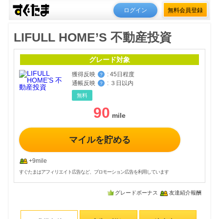
ログイン
無料会員登録
LIFULL HOME’S 不動産投資
グレード対象
獲得反映
:
45日程度
？
通帳反映
:
３日以内
？
無料
90
マイルを貯める
+9mile
すぐたまはアフィリエイト広告など、プロモーション広告を利用しています
グレードボーナス
友達紹介報酬