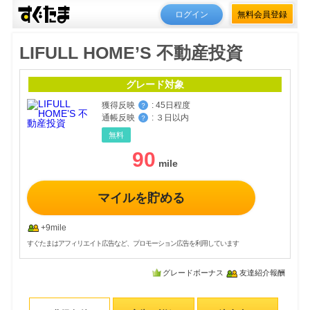
ログイン
無料会員登録
LIFULL HOME’S 不動産投資
グレード対象
獲得反映
:
45日程度
？
通帳反映
:
３日以内
？
無料
90
マイルを貯める
+9mile
すぐたまはアフィリエイト広告など、プロモーション広告を利用しています
グレードボーナス
友達紹介報酬