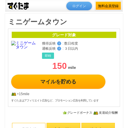
ログイン
無料会員登録
ミニゲームタウン
グレード対象
獲得反映
:
数日程度
？
通帳反映
:
３日以内
？
即時
150
マイルを貯める
+15mile
すぐたまはアフィリエイト広告など、プロモーション広告を利用しています
グレードボーナス
友達紹介報酬