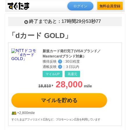
ログイン
無料会員登録
終了まであと：
17時間29分53秒50
「dカード GOLD」
新規カード発行完了(VISAブランド／
Mastercardブランド対象）
獲得反映
:
30日程度
？
通帳反映
:
３日以内
？
マイルUP
高還元
28,000
18,810
マイルを貯める
+2,800mile
すぐたまはアフィリエイト広告など、プロモーション広告を利用しています