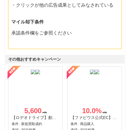
・クリックが他の広告成果としてみなされている
マイル却下条件
承認条件欄をご参照ください
その他おすすめキャンペーン
5,600
10.0
%
【ロデオドライブ】創業70年の信頼と高価買取を実現！ブランド品・貴金属の無料査定
【ファビウス公式EC】すべての女性を美しくをテーマにした商品で女性の美を応援しています
条件 : 新規買取成約
条件 : 商品購入
承認 : 30日程度
承認 : 30日程度