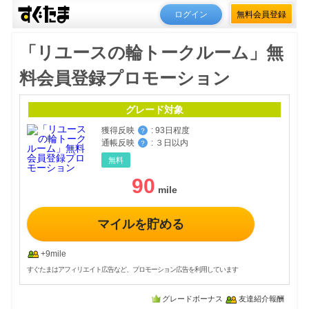
ログイン
無料会員登録
「リユースの輪トークルーム」無
料会員登録プロモーション
グレード対象
獲得反映
:
93日程度
？
通帳反映
:
３日以内
？
無料
90
マイルを貯める
+9mile
すぐたまはアフィリエイト広告など、プロモーション広告を利用しています
グレードボーナス
友達紹介報酬