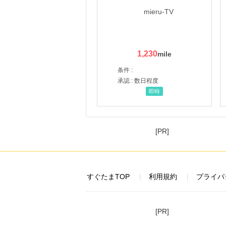
1,230
条件 :
承認 : 数日程度
即時
[PR]
すぐたまTOP
利用規約
プライバ
[PR]