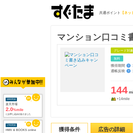
共通ポイント
【ネッ
マンション口コミ
グレード対
無料
獲得期間
:
？
通帳反映
:
？
16時間前
楽天市場
2.0
%mile
144
にお申し込みがありました
+14mile
17時間前
HMV & BOOKS online
3.0
%mile
にお申し込みがありました
22時間前
獲得条件
広告の詳細
電子貸本Renta!