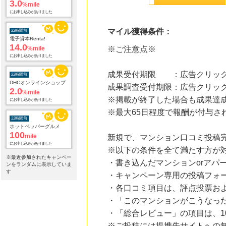
14.0
%mile
にお申し込みがありました
マイル獲得条件：
22時間前
DHCオンラインショップ
※ご注意点※
2.0
%mile
にお申し込みがありました
成果受付期限 ：広告クリック
22時間前
ホットペッパーグルメ
成果調査受付期限：広告クリック
100
mile
※掲載が終了した場合も成果達
にお申し込みがありました
※最大65日程度で報酬が付与さ
22時間前
宅配クリーニング「リナビス」
960
新規で、マンション口コミ投稿
mile
にお申し込みがありました
※以下の条件を全て満たす方が
※最近参加されたキャンペー
・書き込んだマンションorアパ
ンをランダムに表示していま
22時間前
す
じゃらんnet
・キャンペーン専用の投稿フォ
1.0
%mile
・各口コミ項目は、評点投票お
にお申し込みがありました
・「このマンションがこうなった
22時間前
・「総合レビュー」の項目は、1
アニメイトオンラインショップ
2.0
※ご投稿には提携先サイトへの