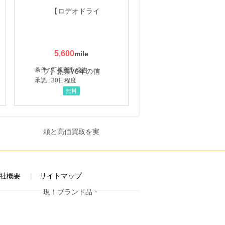
5,600
条件 : 新規買取成約
承認 : 30日程度
無料
社概要
サイトマップ