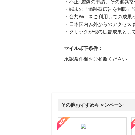
・不正･虚偽の申請、その他異常
・端末の「追跡型広告を制限」
・公共WiFiをご利用しての成果
・日本国内以外からのアクセスま
・クリックが他の広告成果とし
マイル却下条件：
承認条件欄をご参照ください
その他おすすめキャンペーン
ni】妊活期のための葉酸サプリ
【LOJEL公式サイト】スーツケース・バッグ
【ロデオドライブ】創業70