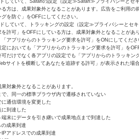
ードしていて、Safariの設定（設定≫Safari≫プライバシー
いる方は、成果対象外となることがあります。広告をご利用の
グを防ぐ」をOFFにしてください。
グレードしていて、トラッキングの設定（設定≫プライバシーとセ
求を許可」をOFFにしている方は、成果対象外となることがあ
、「アプリからのトラッキング要求を許可」をONにしてくださ
設定においても「アプリからのトラッキング要求を許可」をOF
許可だけでなく各アプリの設定でも「アプリからのトラッキング
Webサイトを横断してあなたを追跡する許可」が表示された場
成果対象外となることがあります。
まで、同一の標準ブラウザ内で遷移されていない
でに通信環境を変更した
点に到達した
う端末にデータを引き継いで成果地点まで到達した
らの成果到達
IPアドレスでの成果到達