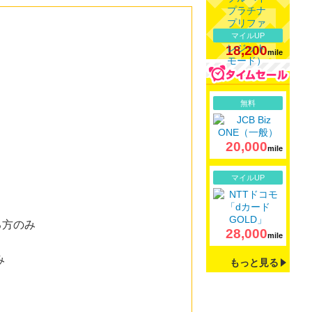
マイルUP
18,200
mile
詳細
無料
20,000
mile
詳細
マイルUP
る方のみ
28,000
mile
み
もっと見る