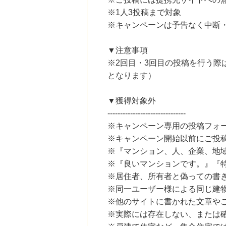
%mile
にお申し込みがありました
※1人3投稿まで対象
※キャンペーンは予告なく中断
22時間前
Yahoo!ショッピング
2.0
%mile
▼注意事項
にお申し込みがありました
※2回目・3回目の投稿を行う際
1時間前
となります）
ブックオフオンライン販売
3.0
%mile
にお申し込みがありました
▼獲得対象外
-------------------------------
16時間前
楽天市場
※キャンペーン専用の投稿フォ
2.0
%mile
※キャンペーン開始以前にご投
にお申し込みがありました
※『マンション、人、企業、地
※『良いマンションです。』『
※居住者、所有者と偽っての書
※同一ユーザー様による同じ建
※他のサイトに書かれた文章や
※実際には存在しない、または