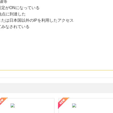
値等
設定がONになっている
地点に到達した
たは日本国以外のIPを利用したアクセス
てみなされている
年の信頼と高価買取を実現！ブランド品・貴金属の無料査定