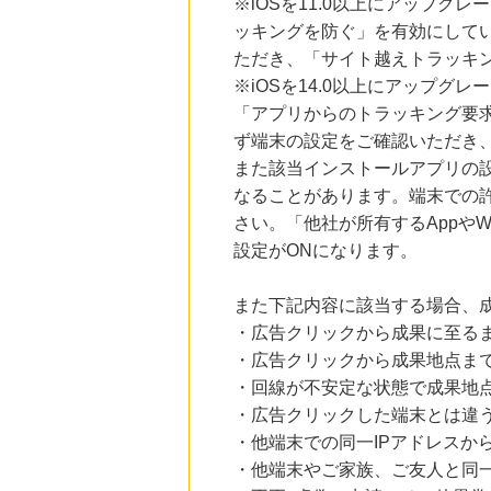
※iOSを11.0以上にアップグレ
ッキングを防ぐ」を有効にして
ただき、「サイト越えトラッキン
※iOSを14.0以上にアップ
「アプリからのトラッキング要
ず端末の設定をご確認いただき
また該当インストールアプリの
なることがあります。端末での
さい。「他社が所有するAppや
設定がONになります。
また下記内容に該当する場合、
・広告クリックから成果に至る
・広告クリックから成果地点ま
・回線が不安定な状態で成果地
・広告クリックした端末とは違
・他端末での同一IPアドレスか
・他端末やご家族、ご友人と同一