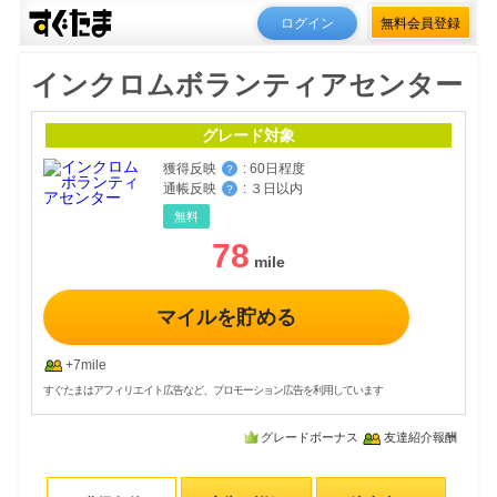
ログイン
無料会員登録
インクロムボランティアセンター
グレード対象
獲得反映
:
60日程度
？
通帳反映
:
３日以内
？
無料
78
マイルを貯める
+7mile
すぐたまはアフィリエイト広告など、プロモーション広告を利用しています
グレードボーナス
友達紹介報酬