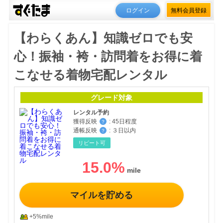
ログイン
無料会員登録
【わらくあん】知識ゼロでも安
心！振袖・袴・訪問着をお得に着
こなせる着物宅配レンタル
グレード対象
レンタル予約
獲得反映
:
45日程度
？
通帳反映
:
３日以内
？
リピート可
15.0
%
マイルを貯める
+5%mile