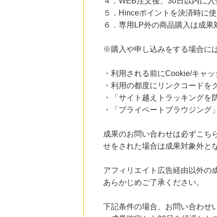
４．WEB注文後、30日以内に
にお申し込みがありました
５．Hinceポイントを決済時
19時間前
６．専用LP外の商品購入は成果
レコチョク 日本最大級の音楽配信サイト
2.0
%mile
にお申し込みがありました
※購入や申し込みをする場合に
13時間前
・利用される前にCookie/キ
楽天市場
2.0
%mile
・利用の都度にリンクコードを
にお申し込みがありました
・「サイト越えトラッキングを防ぐ
13時間前
・「プライベートブラウジング」
楽天ブックス
1.0
%mile
にお申し込みがありました
成果のお問い合わせは必ずこち
せをされた場合は成果対象外と
アフィリエイト広告経由以外の
あらかじめご了承ください。
下記条件の場合、お問い合わせ