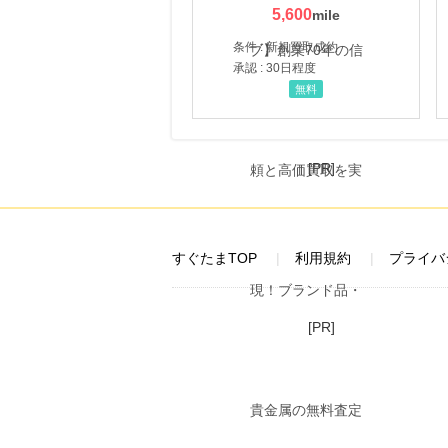
5,600
条件 : 新規買取成約
承認 : 30日程度
無料
[PR]
すぐたまTOP
利用規約
プライバ
[PR]