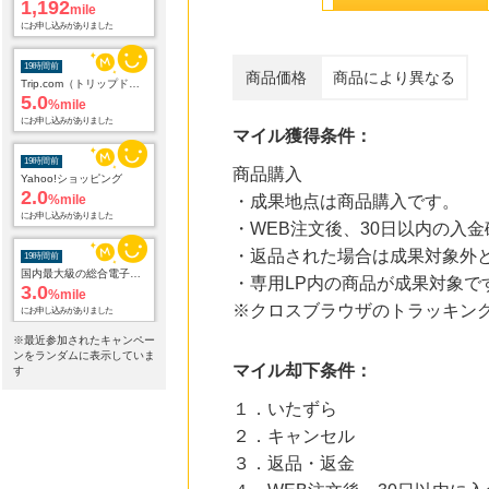
1,192
mile
にお申し込みがありました
19時間前
商品価格
商品により異なる
Trip.com（トリップドットコム）ホテル
5.0
%mile
にお申し込みがありました
マイル獲得条件：
19時間前
商品購入
Yahoo!ショッピング
2.0
%mile
・成果地点は商品購入です。
にお申し込みがありました
・WEB注文後、30日以内の入
・返品された場合は成果対象外
19時間前
国内最大級の総合電子書籍ストア ブックライブ
・専用LP内の商品が成果対象
3.0
%mile
※クロスブラウザのトラッキン
にお申し込みがありました
※最近参加されたキャンペー
19時間前
ンをランダムに表示していま
マイル却下条件：
Qoo10
す
3.0
%mile
１．いたずら
にお申し込みがありました
２．キャンセル
19時間前
３．返品・返金
【マツキヨココカラオンラインストア】マツモトキヨシ・ココカラファイン公式通販サイト
3.8
%mile