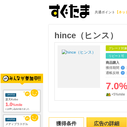
共通ポイント
【ネッ
hince（ヒンス）
グレード対
リピート可
商品購入
獲得期間
:
？
通帳反映
:
？
7.0
+5%mile
13時間前
楽天Kobo
1.0
%mile
にお申し込みがありました
14時間前
獲得条件
広告の詳細
メディプラスゲル