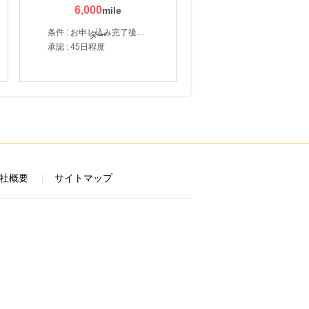
6,000
条件 : お申し込み完了後、決済登録完了と1ヶ月以内のサーバー初回設置。
承認 : 45日程度
社概要
サイトマップ