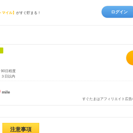
ログイン
トマイル】
がすぐ貯まる！
象
90日程度
３日以内
%
すぐたまはアフィリエイト広告
注意事項