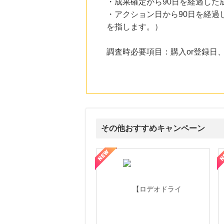
・成果確定から90日を経過した
・アクション日から90日を経
を指します。）
調査時必要項目：購入or登録日
その他おすすめキャンペーン
属の無料査定
を美しくをテーマにした商品で女性の美を応援しています
【ITトレンドMoney】相談プロモーション
ハ