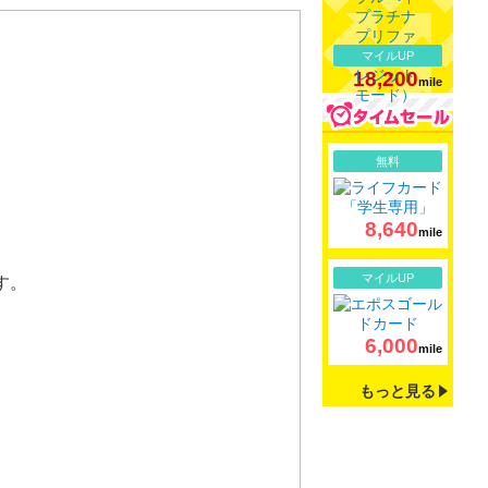
マイルUP
18,200
mile
詳細
無料
8,640
mile
詳細
マイルUP
す。
6,000
mile
もっと見る