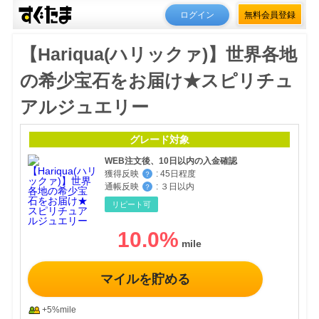
ログイン
無料会員登録
【Hariqua(ハリックァ)】世界各地
の希少宝石をお届け★スピリチュ
アルジュエリー
グレード対象
WEB注文後、10日以内の入金確認
獲得反映
:
45日程度
？
通帳反映
:
３日以内
？
リピート可
10.0
%
マイルを貯める
+5%mile