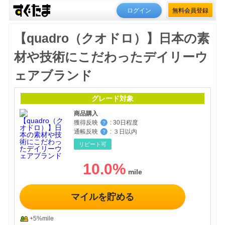
ログイン
無料会員登録
【quadro（クオドロ）】日本の素
材や技術にこだわったデイリーウ
ェアブランド
グレード対象
商品購入
獲得反映
:
30日程度
？
通帳反映
:
３日以内
？
リピート可
10.0
%
マイルを貯める
+5%mile