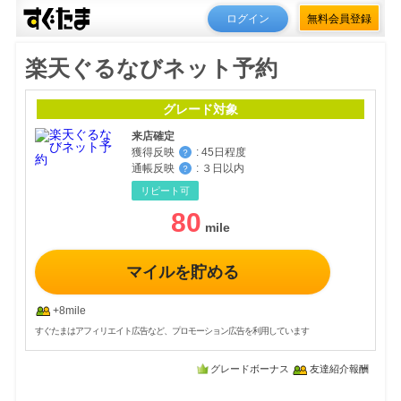
ログイン
無料会員登録
楽天ぐるなびネット予約
グレード対象
来店確定
獲得反映
:
45日程度
？
通帳反映
:
３日以内
？
リピート可
80
マイルを貯める
+8mile
すぐたまはアフィリエイト広告など、プロモーション広告を利用しています
グレードボーナス
友達紹介報酬