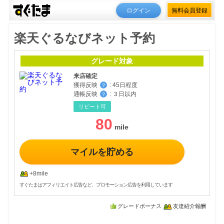
ログイン
無料会員登録
楽天ぐるなびネット予約
グレード対象
来店確定
獲得反映
:
45日程度
？
通帳反映
:
３日以内
？
リピート可
80
マイルを貯める
+8mile
すぐたまはアフィリエイト広告など、プロモーション広告を利用しています
グレードボーナス
友達紹介報酬