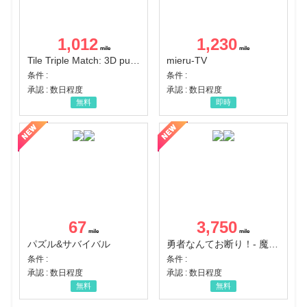
1,012
1,230
Tile Triple Match: 3D puzzle
mieru-TV
条件 :
条件 :
承認 : 数日程度
承認 : 数日程度
無料
即時
67
3,750
パズル&サバイバル
勇者なんてお断り！- 魔王の力で異世界征服
条件 :
条件 :
承認 : 数日程度
承認 : 数日程度
無料
無料