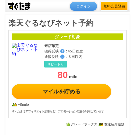
ログイン
無料会員登録
楽天ぐるなびネット予約
グレード対象
来店確定
獲得反映
:
45日程度
？
通帳反映
:
３日以内
？
リピート可
80
マイルを貯める
+8mile
すぐたまはアフィリエイト広告など、プロモーション広告を利用しています
グレードボーナス
友達紹介報酬