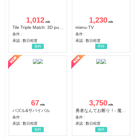
1,012
1,230
Tile Triple Match: 3D puzzle
mieru-TV
条件 :
条件 :
承認 : 数日程度
承認 : 数日程度
無料
即時
67
3,750
パズル&サバイバル
勇者なんてお断り！- 魔王の力で異世界征服
条件 :
条件 :
承認 : 数日程度
承認 : 数日程度
無料
無料