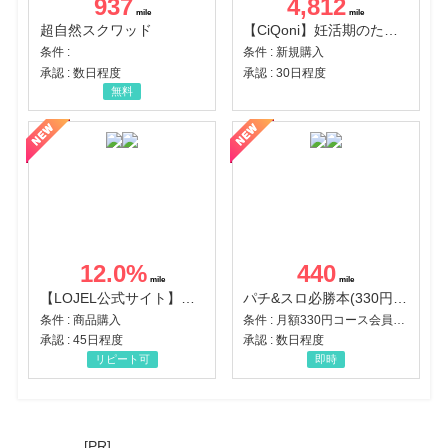
937
4,812
超自然スクワッド
【CiQoni】妊活期のための葉酸サプリ
条件 :
条件 : 新規購入
承認 : 数日程度
承認 : 30日程度
無料
12.0
%
440
【LOJEL公式サイト】スーツケース・バッグ
パチ&スロ必勝本(330円コース)
条件 : 商品購入
条件 : 月額330円コース会員登録完了
承認 : 45日程度
承認 : 数日程度
リピート可
即時
[PR]