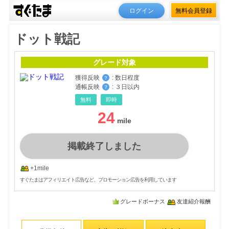
ログイン
無料会員登録
ドット戦記
グレード対象
獲得反映
:
数日程度
？
通帳反映
:
３日以内
？
無料
即時
24
掲載終了しました
+1mile
すぐたまはアフィリエイト広告など、プロモーション広告を利用しています
グレードボーナス
友達紹介報酬