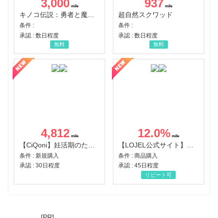
3,000
937
キノコ伝説：勇者と魔法のランプ
超自然スクワッド
条件 :
条件 :
承認 : 数日程度
承認 : 数日程度
無料
無料
4,812
12.0
%
【CiQoni】妊活期のための葉酸サプリ
【LOJEL公式サイト】スーツケース・バッグ
条件 : 新規購入
条件 : 商品購入
承認 : 30日程度
承認 : 45日程度
リピート可
[PR]