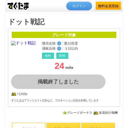
ログイン
無料会員登録
ドット戦記
グレード対象
獲得反映
:
数日程度
？
通帳反映
:
３日以内
？
無料
即時
24
掲載終了しました
+1mile
すぐたまはアフィリエイト広告など、プロモーション広告を利用しています
グレードボーナス
友達紹介報酬