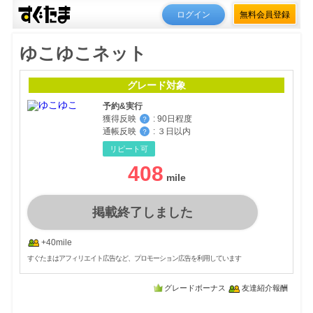
ログイン
無料会員登録
ゆこゆこネット
グレード対象
予約&実行
獲得反映
:
90日程度
？
通帳反映
:
３日以内
？
リピート可
408
掲載終了しました
+40mile
すぐたまはアフィリエイト広告など、プロモーション広告を利用しています
グレードボーナス
友達紹介報酬