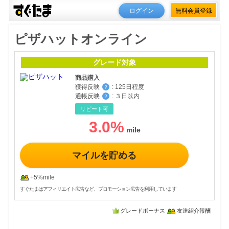
ログイン
無料会員登録
ピザハットオンライン
グレード対象
商品購入
獲得反映
:
125日程度
？
通帳反映
:
３日以内
？
リピート可
3.0
%
マイルを貯める
+5%mile
すぐたまはアフィリエイト広告など、プロモーション広告を利用しています
グレードボーナス
友達紹介報酬