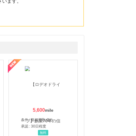
ざいます。
5,600
条件 : 新規買取成約
承認 : 30日程度
無料