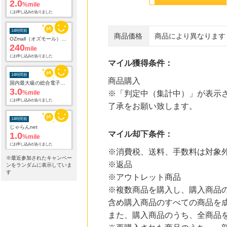
14時間前
OZmall（オズモール） ヘアサロン
240
mile
にお申し込みがありました
商品価格
商品により異なります
14時間前
国内最大級の総合電子書籍ストア ブックライブ
マイル獲得条件：
3.0
%mile
にお申し込みがありました
商品購入
※「判定中（集計中）」が表示さ
14時間前
じゃらんnet
了承をお願い致します。
1.0
%mile
にお申し込みがありました
マイル却下条件：
14時間前
電子貸本Renta!
※消費税、送料、手数料は対象
14.0
%mile
※最近参加されたキャンペー
にお申し込みがありました
※返品
ンをランダムに表示していま
す
※アウトレット商品
16時間前
【ブックオフオンライン】宅配買取
※複数商品を購入し、購入商品
222
mile
含め購入商品のすべての商品を
にお申し込みがありました
また、購入商品のうち、全商品
16時間前