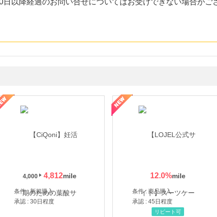
30日以降経過のお問い合せについてはお受けできない場合がご
年の信頼と高価買取を実現！ブランド品・貴金属の無料査定
4,812
12.0
%
4,000
条件 : 新規購入
条件 : 商品購入
承認 : 30日程度
承認 : 45日程度
リピート可