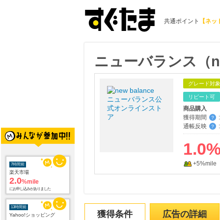
共通ポイント
【ネッ
ニューバランス（ne
グレード対
リピート可
商品購入
獲得期間
:
？
通帳反映
:
？
7時間前
1.0
楽天市場
2.0
%mile
+5%mile
にお申し込みがありました
13時間前
Yahoo!ショッピング
2.0
%mile
にお申し込みがありました
獲得条件
広告の詳細