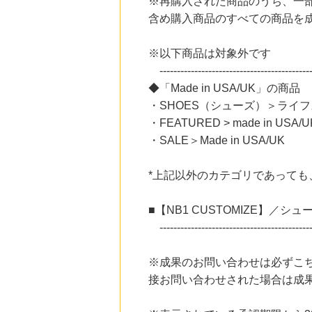
※再購入された商品のうち、一
ブックオフオンライン販売
3.0
含め購入商品のすべての商品を
%mile
にお申し込みがありました
※以下商品は対象外です
17時間前
Ｏｉｓｉｘ（おいしっくす）
--------------------------------------------
1.0
%mile
◆「Made in USA/UK」の商品
にお申し込みがありました
・SHOES（シューズ）＞ライフスタ
3時間前
・FEATURED > made in USA/U
資格の大原（社会人講座、大学生・短大生にダブルスクールで資格取得をサポート）
6.0
・SALE＞Made in USA/UK
%mile
にお申し込みがありました
*上記以外のカテゴリであっても、「
7時間前
楽天市場
2.0
%mile
■【NB1 CUSTOMIZE】／シ
にお申し込みがありました
--------------------------------------------
※成果のお問い合わせは必ずこちら
接お問い合わせされた場合は成