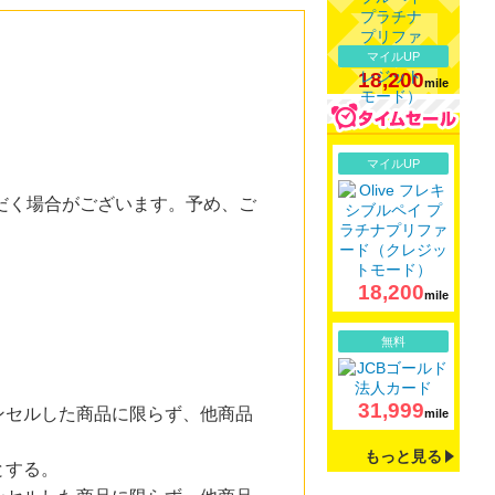
マイルUP
18,200
mile
詳細
マイルUP
だく場合がございます。予め、ご
18,200
mile
詳細
無料
31,999
ンセルした商品に限らず、他商品
mile
もっと見る
とする。