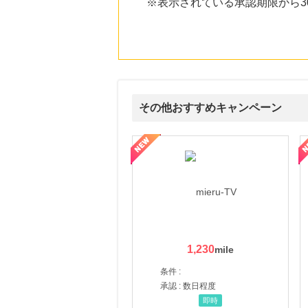
※表示されている承認期限から
その他おすすめキャンペーン
ni】妊活期のための葉酸サプリ
【LOJEL公式サイト】スーツケース・バッグ
【ロデオドライブ】創業70
1,230
条件 :
承認 : 数日程度
即時