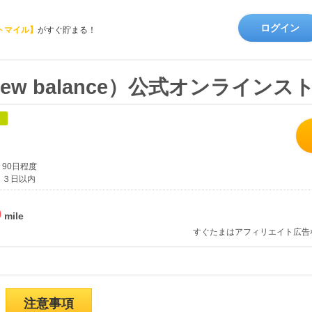
ログイン
トマイル】
がすぐ貯まる！
w balance）公式オンラインス
象
90日程度
３日以内
%
すぐたまはアフィリエイト広告
注意事項