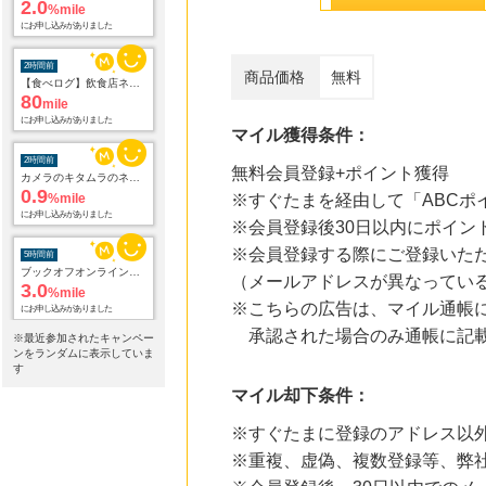
2.0
%mile
にお申し込みがありました
2時間前
商品価格
無料
【食べログ】飲食店ネット予約
80
mile
にお申し込みがありました
マイル獲得条件：
2時間前
無料会員登録+ポイント獲得
カメラのキタムラのネットショップ
0.9
%mile
※すぐたまを経由して「ABCポ
にお申し込みがありました
※会員登録後30日以内にポイ
※会員登録する際にご登録いた
5時間前
ブックオフオンライン販売
（メールアドレスが異なってい
3.0
%mile
※こちらの広告は、マイル通帳
にお申し込みがありました
承認された場合のみ通帳に記載
※最近参加されたキャンペー
9時間前
ンをランダムに表示していま
アニメ、グッズ、ゲーム、声優、フィギュア多数販売のチェーンストア【ゲーマーズ】
す
2.0
%mile
マイル却下条件：
にお申し込みがありました
※すぐたまに登録のアドレス以
20時間前
※重複、虚偽、複数登録等、弊
楽天市場
2.0
%mile