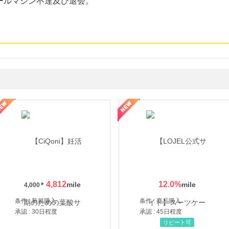
ールマジン不達及び退会。
年の信頼と高価買取を実現！ブランド品・貴金属の無料査定
4,812
12.0
%
4,000
条件 : 新規購入
条件 : 商品購入
承認 : 30日程度
承認 : 45日程度
リピート可