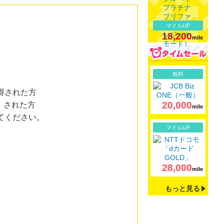
マイルUP
18,200
mile
詳細
無料
得された方
20,000
）された方
mile
てください。
詳細
マイルUP
28,000
mile
もっと見る