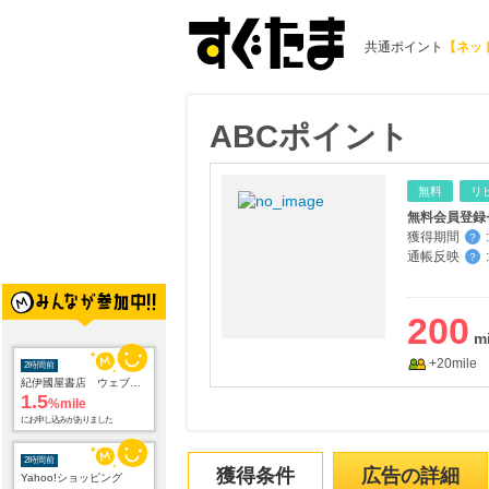
共通ポイント
【ネッ
ABCポイント
無料
リ
無料会員登録
獲得期間
:
？
通帳反映
:
？
200
+20mile
2時間前
紀伊國屋書店 ウェブストア
1.5
%mile
にお申し込みがありました
2時間前
獲得条件
広告の詳細
Yahoo!ショッピング