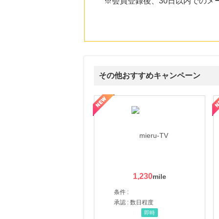
※会員登録後、30日以内でのメ
にお申し込みがありました
20時間前
楽天ブックス
1.0
%mile
にお申し込みがありました
23時間前
ベルーナ
その他おすすめキャンペーン
2.0
%mile
にお申し込みがありました
ni】妊活期のための葉酸サプリ
【LOJEL公式サイト】スーツケース・バッグ
【ロデオドライブ】創業70
2時間前
セブンネットショッピング(セブン-イレブン受取なら送料無料)
2.0
%mile
にお申し込みがありました
1,230
条件 :
承認 : 数日程度
即時