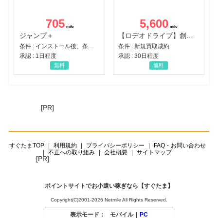
705
5,600
ジャンプ＋
【ロデオドライブ】創業70年の信頼と高価買取を実現！ブランド品・貴金属の無料査定
条件 : インストール後、条件達成
条件 : 新規買取成約
承認 : 1日程度
承認 : 30日程度
無料
無料
[PR]
すぐたまTOP
利用規約
プライバシーポリシー
FAQ・お問い合わせ
不正への取り組み
会社概要
サイトマップ
[PR]
ポイントサイトでお小遣い稼ぎなら【すぐたま】
Copyright(C)2001-2026 Netmile All Rights Reserved.
表示モード：
モバイル
|
PC