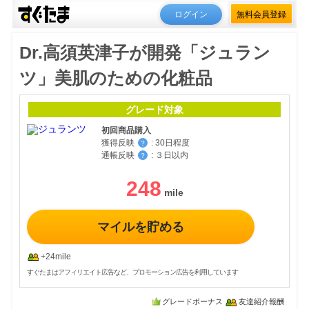
ログイン
無料会員登録
Dr.高須英津子が開発「ジュラン
ツ」美肌のための化粧品
グレード対象
初回商品購入
獲得反映
:
30日程度
？
通帳反映
:
３日以内
？
248
マイルを貯める
+24mile
すぐたまはアフィリエイト広告など、プロモーション広告を利用しています
グレードボーナス
友達紹介報酬