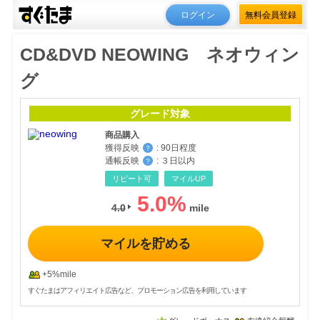
ログイン
無料会員登録
CD&DVD NEOWING ネオウィン
グ
グレード対象
商品購入
獲得反映
:
90日程度
？
通帳反映
:
３日以内
？
リピート可
マイルUP
5.0
%
4.0
マイルを貯める
+5%mile
すぐたまはアフィリエイト広告など、プロモーション広告を利用しています