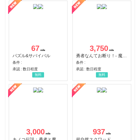
67
3,750
パズル&サバイバル
勇者なんてお断り！- 魔王の力で異世界征服
条件 :
条件 :
承認 : 数日程度
承認 : 数日程度
無料
無料
3,000
937
キノコ伝説：勇者と魔法のランプ
超自然スクワッド