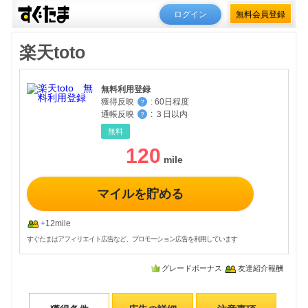
ログイン
無料会員登録
楽天toto
無料利用登録
獲得反映
:
60日程度
？
通帳反映
:
３日以内
？
無料
120
マイルを貯める
+12mile
すぐたまはアフィリエイト広告など、プロモーション広告を利用しています
グレードボーナス
友達紹介報酬