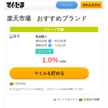
ログイン
無料会員登録
楽天市場 おすすめブランド
グレード対象
商品購入
獲得反映
:
90日程度
？
通帳反映
:
３日以内
？
リピート可
1.0
%
マイルを貯める
+5%mile
すぐたまはアフィリエイト広告など、プロモーション広告を利用しています
グレードボーナス
友達紹介報酬