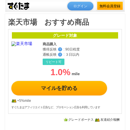
ログイン
無料会員登録
楽天市場 おすすめ商品
グレード対象
商品購入
獲得反映
:
90日程度
？
通帳反映
:
３日以内
？
リピート可
1.0
%
マイルを貯める
+5%mile
すぐたまはアフィリエイト広告など、プロモーション広告を利用しています
グレードボーナス
友達紹介報酬