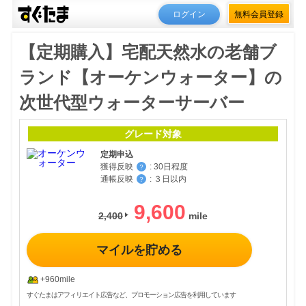
ログイン
無料会員登録
【定期購入】宅配天然水の老舗ブ
ランド【オーケンウォーター】の
次世代型ウォーターサーバー
グレード対象
定期申込
獲得反映
:
30日程度
？
通帳反映
:
３日以内
？
9,600
2,400
マイルを貯める
+960mile
すぐたまはアフィリエイト広告など、プロモーション広告を利用しています