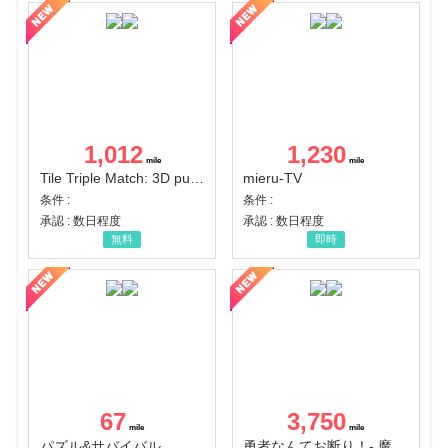
1,012
1,230
Tile Triple Match: 3D puzzle
mieru-TV
条件 :
条件 :
承認 : 数日程度
承認 : 数日程度
無料
即時
67
3,750
パズル&サバイバル
勇者なんてお断り！- 魔王の力で異世界征服