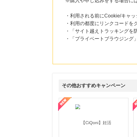
※購入や申し込みをする場合に
にお申し込みがありました
24時間前
・利用される前にCookie/キ
楽天ブックス
・利用の都度にリンクコードを
1.0
%mile
にお申し込みがありました
・「サイト越えトラッキングを防ぐ
・「プライベートブラウジング」
24時間前
楽天市場
2.0
%mile
にお申し込みがありました
6時間前
話題の商品がお得に試せる【サンプル百貨店】ちょっプル申込
1.0
%mile
にお申し込みがありました
その他おすすめキャンペーン
6時間前
Yahoo!ショッピング
式サイト】スーツケース・バッグ
【ロデオドライブ】創業70年の信頼と高価買取を実現！ブランド品
【ファビウス公式EC】すべて
2.0
%mile
にお申し込みがありました