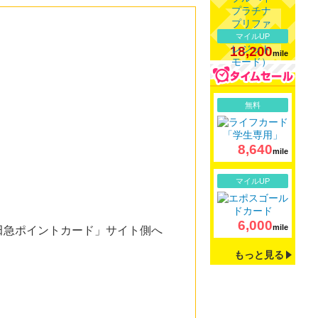
マイルUP
18,200
mile
詳細
無料
8,640
mile
詳細
マイルUP
6,000
mile
田急ポイントカード」サイト側へ
もっと見る