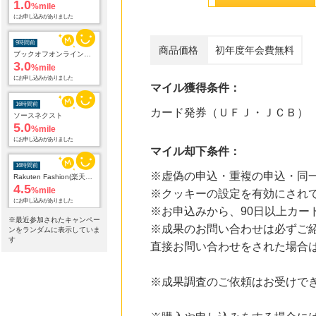
1.0
%mile
にお申し込みがありました
9時間前
商品価格
初年度年会費無料
ブックオフオンライン販売
3.0
%mile
にお申し込みがありました
マイル獲得条件：
16時間前
カード発券（ＵＦＪ・ＪＣＢ）
ソースネクスト
5.0
%mile
にお申し込みがありました
マイル却下条件：
16時間前
※虚偽の申込・重複の申込・同
Rakuten Fashion(楽天ファッション)
4.5
%mile
※クッキーの設定を有効にされ
にお申し込みがありました
※お申込みから、90日以上カー
※最近参加されたキャンペー
※成果のお問い合わせは必ずご
24時間前
ンをランダムに表示していま
楽天２４
す
直接お問い合わせをされた場合
1.0
%mile
にお申し込みがありました
※成果調査のご依頼はお受けで
24時間前
楽天市場 おすすめブランド
1.0
%mile