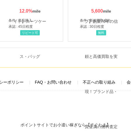
12.0
%
5,600
条件 : 商品購入
条件 : 新規買取成約
承認 : 45日程度
承認 : 30日程度
リピート可
無料
シーポリシー
FAQ・お問い合わせ
不正への取り組み
会
ポイントサイトでお小遣い稼ぎなら【すぐたま】