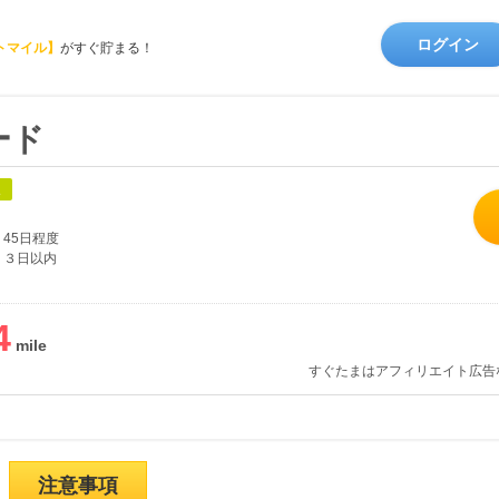
ログイン
トマイル】
がすぐ貯まる！
ード
象
45日程度
３日以内
4
すぐたまはアフィリエイト広告
注意事項