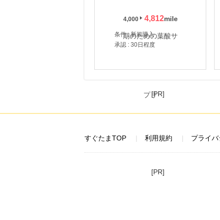
4,812
4,000
条件 : 新規購入
承認 : 30日程度
[PR]
すぐたまTOP
利用規約
プライバ
[PR]