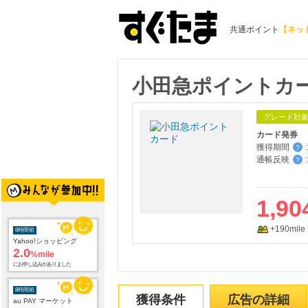
共通ポイント
【ネッ
小田急ポイントカ
グレード対
カード発券
獲得期間
:
？
通帳反映
:
？
1,90
+190mile
6時間前
Yahoo!ショッピング
2.0
%mile
にお申し込みがありました
8時間前
獲得条件
広告の詳細
au PAY マーケット