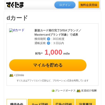
ログイン
無料会員登録
dカード
新規カード発行完了(VISAブランド／
Mastercardブランド対象）で成果
獲得期間
:
30日程度
？
通帳反映
:
３日以内
？
1,000
975
マイルを貯める
+10mile
すぐたまはアフィリエイト広告など、プロモーション広告を利用しています
グレードボーナス
友達紹介報酬
獲得条件
カード詳細
広告の詳細
注意事項