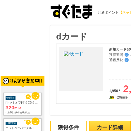
共通ポイント
【ネッ
dカード
新規カード発行
獲得期間
:
？
通帳反映
:
？
2
1,950
+20mile
6時間前
[ネットオフ]本＆CD＆DVD買取プロモーション
320
mile
にお申し込みがありました
10時間前
獲得条件
カード詳細
ホットペッパーグルメ