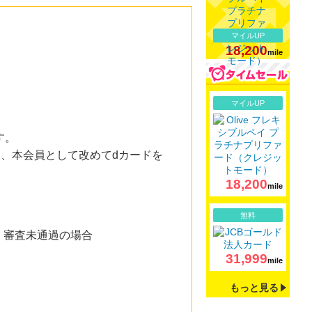
マイルUP
18,200
mile
）
詳細
マイルUP
す。
後、本会員として改めてdカードを
18,200
mile
詳細
無料
、審査未通過の場合
31,999
mile
もっと見る