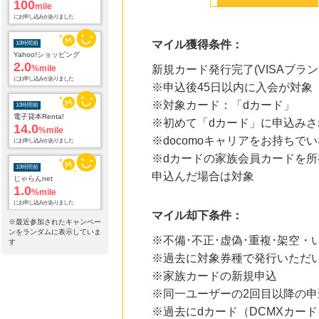
100
mile
にお申し込みがありました
マイル獲得条件：
10時間前
Yahoo!ショッピング
2.0
%mile
新規カード発行完了(VISAブランド
にお申し込みがありました
※申込後45日以内に入会が対
※対象カード：「dカード」
10時間前
電子貸本Renta!
※初めて「dカード」に申込みさ
14.0
%mile
※docomoキャリアをお持ち
にお申し込みがありました
※dカードの家族会員カードを所
10時間前
申込んだ場合は対象
じゃらんnet
1.0
%mile
にお申し込みがありました
マイル却下条件：
※最近参加されたキャンペー
12時間前
ンをランダムに表示していま
※不備･不正･虚偽･重複･架空
【ブックオフオンライン】宅配買取
す
222
mile
※過去に対象券種で発行いただ
にお申し込みがありました
※家族カードの新規申込
12時間前
※同一ユーザーの2回目以降の申
ブックオフオンライン販売
※過去にdカード（DCMXカー
3.0
%mile