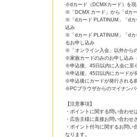
にお申し込みがありました
※dカード（DCMXカード）を
※「DCMX カード」から「dカ
13時間前
※「dカード PLATINUM」「d
Ｏｉｓｉｘ（おいしっくす）
1.0
%mile
込み
にお申し込みがありました
※「dカード PLATINUM」「d
15時間前
るお申し込み
Kojima.net（コジマネット）
※「オンライン入会」以外から
2.0
%mile
にお申し込みがありました
※家族カードのみのお申し込み
※申込後、45日以内に入会に至
3時間前
※申込後、45日以内にカード
楽天市場
2.0
%mile
※申込後にカードが発行される
にお申し込みがありました
※PCブラウザからのマイナンバ
6時間前
[ネットオフ]本＆CD＆DVD買取プロモーション
【注意事項】
320
mile
にお申し込みがありました
・ポイントに関する問い合わせ
・広告主様に直接お問い合わせ
・ポイント付与に関するお問い
なります。