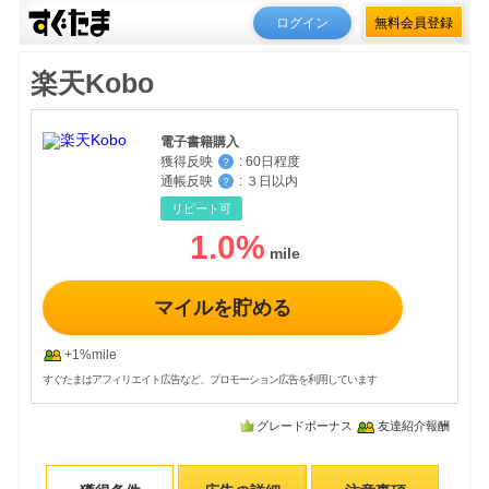
ログイン
無料会員登録
楽天Kobo
電子書籍購入
獲得反映
:
60日程度
？
通帳反映
:
３日以内
？
リピート可
1.0
%
マイルを貯める
+1%mile
すぐたまはアフィリエイト広告など、プロモーション広告を利用しています
グレードボーナス
友達紹介報酬