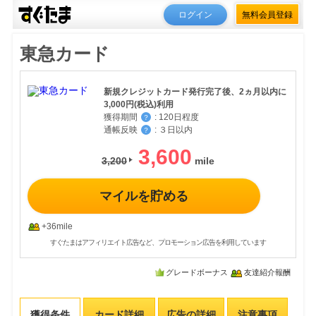
ログイン
無料会員登録
東急カード
新規クレジットカード発行完了後、2ヵ月以内に
3,000円(税込)利用
獲得期間
:
120日程度
？
通帳反映
:
３日以内
？
3,600
3,200
マイルを貯める
+36mile
すぐたまはアフィリエイト広告など、プロモーション広告を利用しています
グレードボーナス
友達紹介報酬
獲得条件
カード詳細
広告の詳細
注意事項