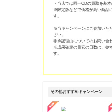
にお申し込みがありました
・当店では同一CDの買取を基
※限定版などで価格が高い商品
15時間前
ブックオフオンライン販売
す。
3.0
%mile
にお申し込みがありました
※当キャンペーンにご参加いた
21時間前
さい。
Rakuten Fashion(楽天ファッション)
4.5
%mile
非承認理由についてのお問い合
にお申し込みがありました
※成果確定の目安の日数は、参
す。
6時間前
楽天ブックス
1.0
%mile
にお申し込みがありました
6時間前
楽天市場
2.0
%mile
にお申し込みがありました
その他おすすめキャンペーン
式サイト】スーツケース・バッグ
【ロデオドライブ】創業70年の信頼と高価買取を実現！ブランド品
【ファビウス公式EC】すべて