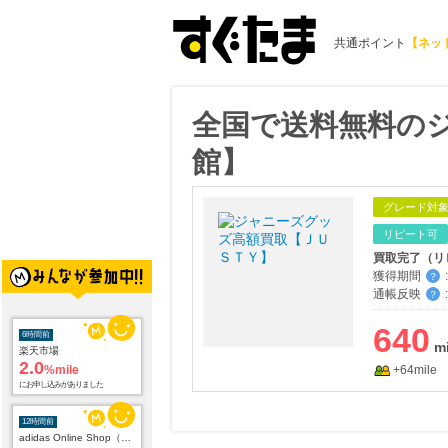
共通ポイント
【ネッ
全国で送料無料の
館】
グレード対
リピート可
買取完了（リ
獲得期間
:
？
通帳反映
:
？
6時間前
640
楽天市場
2.0
%mile
+64mile
にお申し込みがありました
12時間前
adidas Online Shop（アディダスオンラインショップ）
1.0
%mile