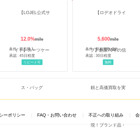
12.0
%
5,600
条件 : 商品購入
条件 : 新規買取成約
承認 : 45日程度
承認 : 30日程度
リピート可
無料
シーポリシー
FAQ・お問い合わせ
不正への取り組み
会