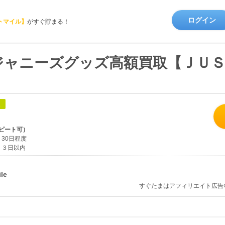
ログイン
トマイル】
がすぐ貯まる！
ジャニーズグッズ高額買取【ＪＵＳ
象
ピート可）
30日程度
３日以内
すぐたまはアフィリエイト広告