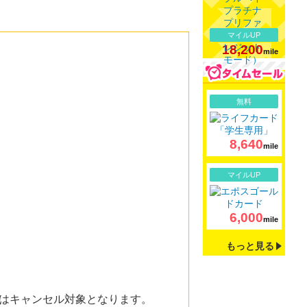
マイルUP
18,200
mile
詳細
無料
8,640
mile
詳細
マイルUP
6,000
mile
もっと見る
はキャンセル対象となります。