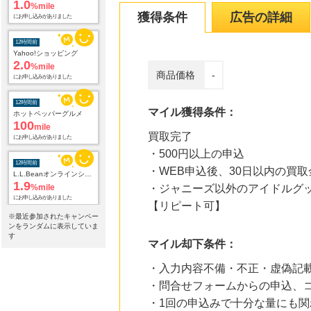
にお申し込みがありました
獲得条件
広告の詳細
12時間前
Yahoo!ショッピング
2.0
%mile
にお申し込みがありました
商品価格
-
12時間前
ホットペッパーグルメ
マイル獲得条件：
100
mile
にお申し込みがありました
買取完了
・500円以上の申込
12時間前
L.L.Beanオンラインショップ
・WEB申込後、30日以内の買
1.9
%mile
・ジャニーズ以外のアイドルグ
にお申し込みがありました
【リピート可】
※最近参加されたキャンペー
12時間前
ンをランダムに表示していま
電子貸本Renta!
す
14.0
%mile
マイル却下条件：
にお申し込みがありました
・入力内容不備・不正・虚偽記
14時間前
・問合せフォームからの申込、
au PAY マーケット
1.0
%mile
・1回の申込みで十分な量にも