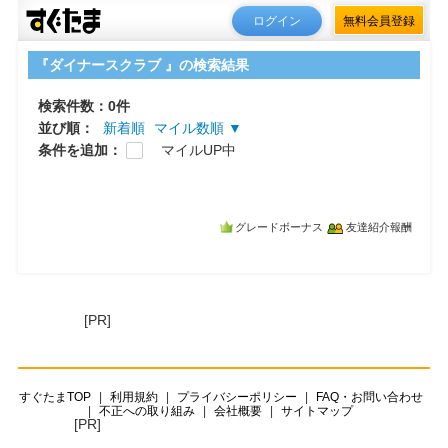
ログイン
無料会員登録
『ダイナースクラブ 』の検索結果
検索件数：0件
並び順：
新着順
マイル数順 ▼
条件を追加：
マイルUP中
グレードボーナス
友達紹介報酬
[PR]
すぐたまTOP
利用規約
プライバシーポリシー
FAQ・お問い合わせ
不正への取り組み
会社概要
サイトマップ
[PR]