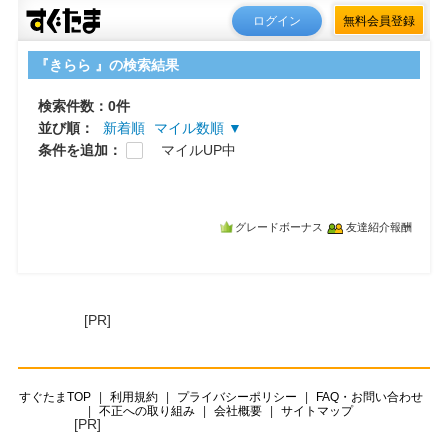
ログイン
無料会員登録
『きらら 』の検索結果
検索件数：0件
並び順：
新着順
マイル数順 ▼
条件を追加：
マイルUP中
グレードボーナス
友達紹介報酬
[PR]
すぐたまTOP
利用規約
プライバシーポリシー
FAQ・お問い合わせ
不正への取り組み
会社概要
サイトマップ
[PR]