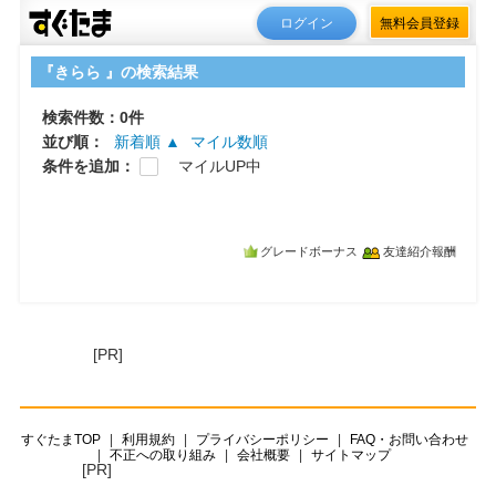
ログイン
無料会員登録
『きらら 』の検索結果
検索件数：0件
並び順：
新着順 ▲
マイル数順
条件を追加：
マイルUP中
グレードボーナス
友達紹介報酬
[PR]
すぐたまTOP
利用規約
プライバシーポリシー
FAQ・お問い合わせ
不正への取り組み
会社概要
サイトマップ
[PR]