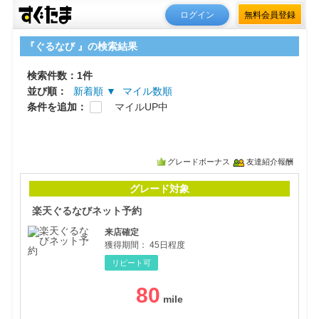
ログイン
無料会員登録
『ぐるなび 』の検索結果
検索件数：1件
並び順：
新着順 ▼
マイル数順
条件を追加：
マイルUP中
グレードボーナス
友達紹介報酬
楽天
グレード対象
楽天ぐるなびネット予約
来店確定
獲得期間：
45日程度
リピート可
80