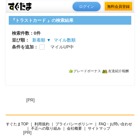
ログイン
無料会員登録
『トラストカード 』の検索結果
検索件数：0件
並び順：
新着順 ▼
マイル数順
条件を追加：
マイルUP中
グレードボーナス
友達紹介報酬
[PR]
すぐたまTOP
利用規約
プライバシーポリシー
FAQ・お問い合わせ
不正への取り組み
会社概要
サイトマップ
[PR]