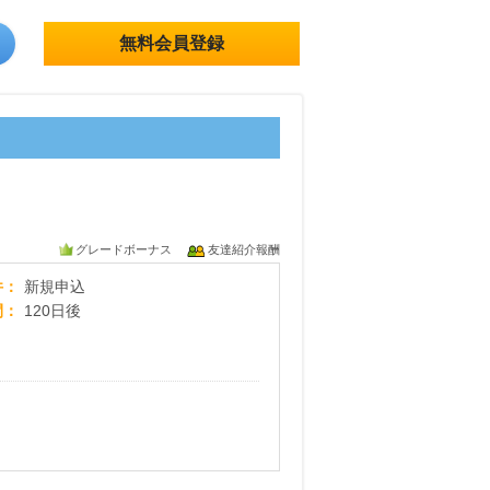
無料会員登録
グレードボーナス
友達紹介報酬
東京ガス【基本プラン】
件
新規申込
間
120日後