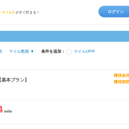
ログイン
トマイル】
がすぐ貯まる！
順
マイル数順 ▼
条件を追加：
マイルUP中
獲得条
【基本プラン】
獲得期
4