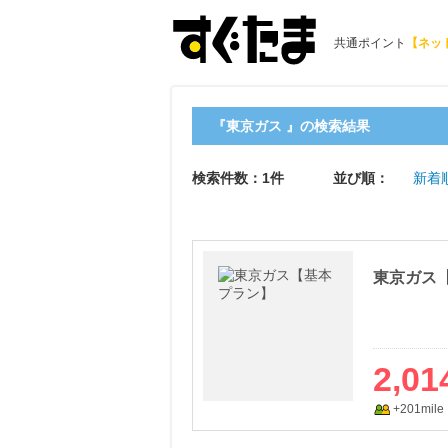
共通ポイント
【ネッ
『東京ガス 』の検索結果
検索件数：1件
並び順：
新着
東京ガス
2,01
+201mile