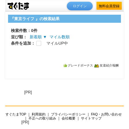
ログイン
無料会員登録
『東京ライフ 』の検索結果
検索件数：0件
並び順：
新着順 ▼
マイル数順
条件を追加：
マイルUP中
グレードボーナス
友達紹介報酬
[PR]
すぐたまTOP
利用規約
プライバシーポリシー
FAQ・お問い合わせ
不正への取り組み
会社概要
サイトマップ
[PR]